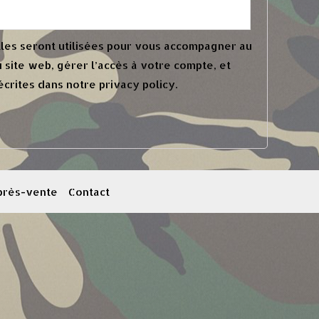
es seront utilisées pour vous accompagner au
u site web, gérer l’accès à votre compte, et
écrites dans notre
privacy policy
.
près-vente
Contact