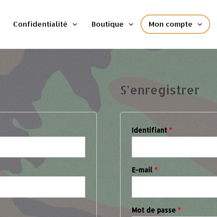
Confidentialité
Boutique
Mon compte
S’enregistrer
Obligatoire
Identifiant
*
Obligatoire
E-mail
*
Obligatoir
Mot de passe
*