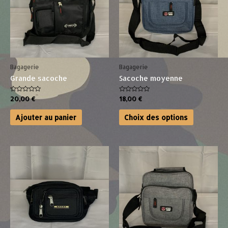
Bagagerie
Bagagerie
Grande sacoche
Sacoche moyenne
Note
Note
20,00
€
18,00
€
0
0
sur
sur
Ce
5
5
Ajouter au panier
Choix des options
produit
a
plusieurs
variations
Les
options
peuvent
être
choisies