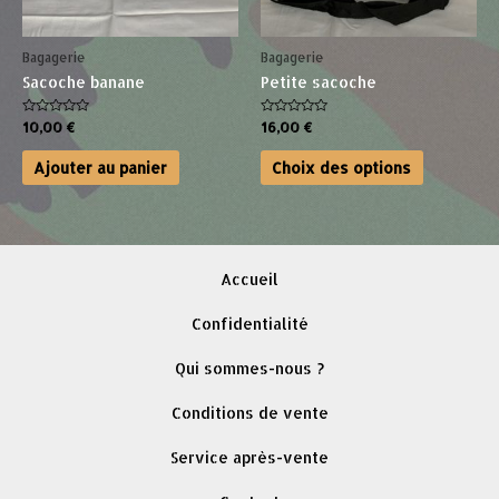
sur
la
Bagagerie
Bagagerie
page
Sacoche banane
Petite sacoche
du
Note
Note
10,00
€
16,00
€
produit
0
0
sur
sur
Ce
5
5
Ajouter au panier
Choix des options
produit
a
plusieurs
variations
Accueil
Les
options
Confidentialité
peuvent
Qui sommes-nous ?
être
choisies
Conditions de vente
sur
Service après-vente
la
page