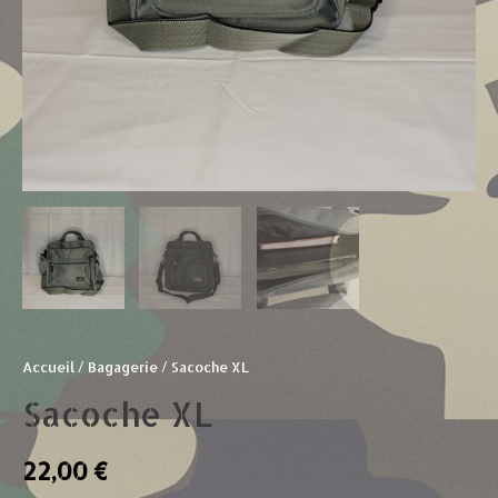
Accueil
/
Bagagerie
/ Sacoche XL
Sacoche XL
22,00
€